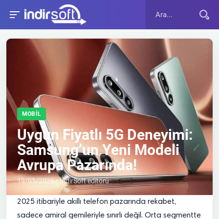
MOBIL
Uygun Fiyatlı 5G Deneyimi:
Samsung’un Yeni Modeli
Avrupa Pazarında!
19/05/2026 • İndirSoft editörü
2025 itibariyle akıllı telefon pazarında rekabet,
sadece amiral gemileriyle sınırlı değil. Orta segmentte