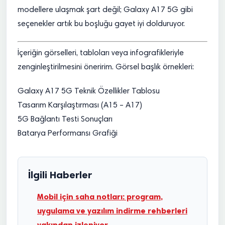
modellere ulaşmak şart değil; Galaxy A17 5G gibi
seçenekler artık bu boşluğu gayet iyi dolduruyor.
İçeriğin görselleri, tabloları veya infografikleriyle
zenginleştirilmesini öneririm. Görsel başlık örnekleri:
Galaxy A17 5G Teknik Özellikler Tablosu
Tasarım Karşılaştırması (A15 – A17)
5G Bağlantı Testi Sonuçları
Batarya Performansı Grafiği
İlgili Haberler
Mobil için saha notları: program,
uygulama ve yazılım indirme rehberleri
yakından izleniyor