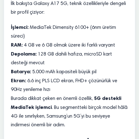
İlk bakışta Galaxy A17 5G, teknik özellikleriyle dengeli
bir profil çiziyor:
İşlemci:
MediaTek Dimensity 6100+ (6nm üretim
süreci)
RAM:
4 GB ve 6 GB olmak üzere iki farklı varyant
Depolama:
128 GB dahili hafıza, microSD kart
desteği mevcut
Batarya:
5.000 mAh kapasiteli büyük pil
Ekran:
6.6 inç PLS LCD ekran, FHD+ çözünürlük ve
90Hz yenileme hızı
5G destekli
Burada dikkat çeken en önemli özellik,
MediaTek işlemci
. Bu segmentteki birçok model hâlâ
4G ile sınırlıyken, Samsung’un 5G’yi bu seviyeye
indirmesi önemli bir adım.