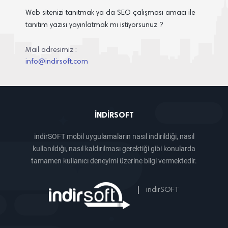
Web sitenizi tanıtmak ya da SEO çalışması amacı ile
tanıtım yazısı yayınlatmak mı istiyorsunuz ?
Mail adresimiz :
info@indirsoft.com
INDIRSOFT
indirSOFT mobil uygulamaların nasıl indirildiği, nasıl
kullanıldığı, nasıl kaldırılması gerektiği gibi konularda
tamamen kullanıcı deneyimi üzerine bilgi vermektedir.
|
indirSOFT