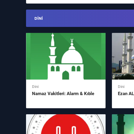
DINI
Dini
Dini
Namaz Vakitleri: Alarm & Kıble
Ezan A