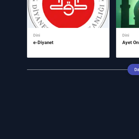
Dini
Dini
e-Diyanet
Ayet On
Da