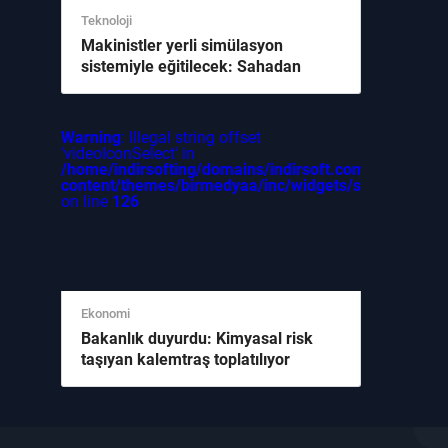
Teknoloji
Makinistler yerli simülasyon
sistemiyle eğitilecek: Sahadan
gelen bilgiler ne söylüyor
Warning
: Illegal string offset
'videoIconSelect' in
/home/indirsofting/domains/indirsoft.com/public_ht
content/themes/birmedyaa/inc/widgets/sidebar/oneP
on line
126
Ekonomi
Bakanlık duyurdu: Kimyasal risk
taşıyan kalemtraş toplatılıyor