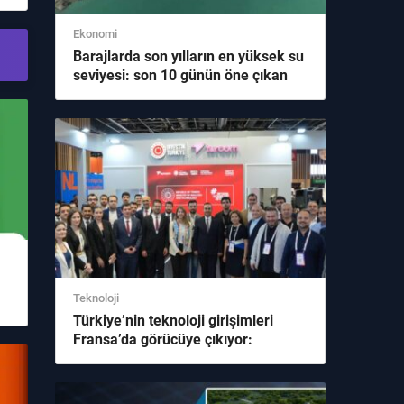
Ekonomi
Barajlarda son yılların en yüksek su
seviyesi: son 10 günün öne çıkan
başlığı
Warning
: Illegal string offset
'videoIconSelect' in
/home/indirsofting/domains/indirsoft.com/public_ht
content/themes/birmedyaa/inc/widgets/sidebar/oneP
on line
126
Teknoloji
Türkiye’nin teknoloji girişimleri
Fransa’da görücüye çıkıyor:
editörlerin yakın takibindeki
Warning
: Illegal string offset
'videoIconSelect' in
gelişme
/home/indirsofting/domains/indirsoft.com/public_ht
content/themes/birmedyaa/inc/widgets/sidebar/oneP