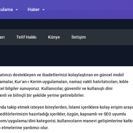
gulama
Haber
arı
Telif Hakkı
Künye
İletişim
tınızı destekleyen ve ibadetlerinizi kolaylaştıran en güncel mobil
malar, Kur’an-ı Kerim uygulamaları, namaz vakti hatırlatıcıları, kıble
ncel bilgiler sunuyoruz. Kullanıcılar, güvenilir ve kullanışlı dini
 ve bilinçli bir şekilde yerine getirebilirler.
mda takip etmek isteyen bireylerden, İslami içeriklere kolay erişim aray
 editörlerimizin hazırladığı içerikler, özgün, kapsamlı ve SEO uyumlu
com/uygulama/dini kategorisi, kullanıcıların manevi gelişimlerine katkı
ip etmelerine yardımcı olur.