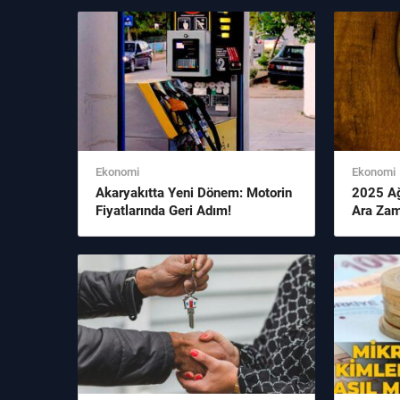
Şey
Ekonomi
Ekonomi
Akaryakıtta Yeni Dönem: Motorin
2025 Ağ
Fiyatlarında Geri Adım!
Ara Zam
Durum v