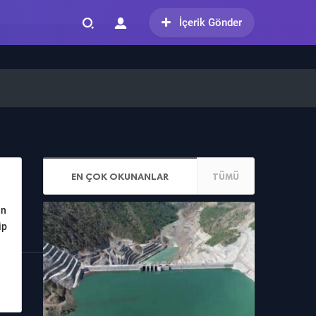
İçerik Gönder
EN ÇOK OKUNANLAR
TÜMÜ
.
an
ip