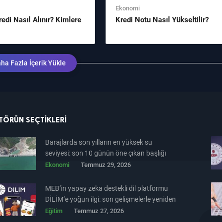
Ekonomi
edi Nasıl Alınır? Kimlere
Kredi Notu Nasıl Yükseltilir?
ha Fazla İçerik Yükle
TÖRÜN SEÇTIKLERI
Barajlarda son yılların en yüksek su
seviyesi: son 10 günün öne çıkan başlığı
Ekonomi
Temmuz 29, 2026
MEB’in yapay zeka destekli dil platformu
DİLİM’e yoğun ilgi: son gelişmelerle yeniden
gündemde
Eğitim
Temmuz 27, 2026