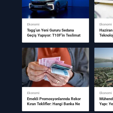
Ekonomi
Ekonomi
Togg’un Yeni Gururu Sedana
Haziran
Geçiş Yapıyor: T10F’in Teslimat
Teknoloj
Tarihi Netleşti
Noktala
Ekonomi
Ekonomi
Emekli Promosyonlarında Rekor
Mühendis
Kıran Teklifler: Hangi Banka Ne
Yapı: Y
Kadar Ödüyor?
Hakkınd