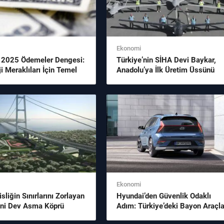
Ekonomi
 2025 Ödemeler Dengesi:
Türkiye’nin SİHA Devi Baykar,
i Meraklıları İçin Temel
Anadolu’ya İlk Üretim Üssünü
r
Taşıyor
Ekonomi
liğin Sınırlarını Zorlayan
Hyundai’den Güvenlik Odaklı
eni Dev Asma Köprü
Adım: Türkiye’deki Bayon Araçla
a Bilmeniz Gereken Her
İçin Geri Çağırma Süreci Başlad