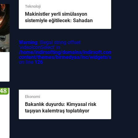
Teknoloji
Makinistler yerli simülasyon
sistemiyle eğitilecek: Sahadan
gelen bilgiler ne söylüyor
Warning
: Illegal string offset
'videoIconSelect' in
/home/indirsofting/domains/indirsoft.com/public_ht
content/themes/birmedyaa/inc/widgets/sidebar/oneP
on line
126
Ekonomi
Bakanlık duyurdu: Kimyasal risk
taşıyan kalemtraş toplatılıyor