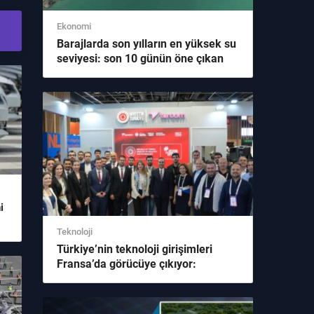
Ekonomi
Barajlarda son yılların en yüksek su
seviyesi: son 10 günün öne çıkan
başlığı
Warning
: Illegal string offset
'videoIconSelect' in
/home/indirsofting/domains/indirsoft.com/public_ht
content/themes/birmedyaa/inc/widgets/sidebar/oneP
on line
126
i
Teknoloji
Türkiye’nin teknoloji girişimleri
Fransa’da görücüye çıkıyor:
editörlerin yakın takibindeki
Warning
: Illegal string offset
'videoIconSelect' in
gelişme
/home/indirsofting/domains/indirsoft.com/public_ht
content/themes/birmedyaa/inc/widgets/sidebar/oneP