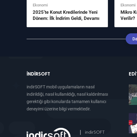
Ekonomi
Ekonomi
2025’te Konut Kredilerinde Yeni
Mikro Kr
Dönem: İlk İndirim Geldi, Devamı
Verilir?
Gelecek mi?
Da
INDIRSOFT
EDI
indirSOFT mobil uygulamaların nasıl
indirildiği, nasıl kullanıldığı, nasıl kaldırılması
gerektiği gibi konularda tamamen kullanıcı
deneyimi üzerine bilgi vermektedir.
|
indirSOFT