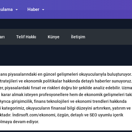
gulama
Haber
arı
Telif Hakkı
Künye
İletişim
nans piyasalarındaki en güncel gelişmeleri okuyucularıyla buluşturuyor.
m stratejileri ve ekonomik politikalar hakkında detaylı haberler sunuyoruz
, piyasalardaki fırsat ve riskleri doğru bir şekilde analiz edebilir. Uzm
nda karar almak isteyen profesyonellere hem de ekonomik gelişmeleri tak
. Ayrıca girişimcilik, finans teknolojileri ve ekonomi trendleri hakkında
kategorimiz, okuyucuların finansal bilgi düzeyini artırırken, yatırım ve
aktadır. İndirsoft.com/ekonomi, özgün, detaylı ve SEO uyumlu içerik
 olmaya devam ediyor.