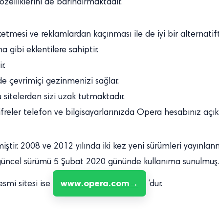
zelliklerini de barındırmaktadır.
tmesi ve reklamlardan kaçınması ile de iyi bir alternatifti
 gibi eklentilere sahiptir.
r.
lde çevrimiçi gezinmenizi sağlar.
lu sitelerden sizi uzak tutmaktadır.
reler telefon ve bilgisayarlarınızda Opera hesabınız açık 
iştir. 2008 ve 2012 yılında iki kez yeni sürümleri yayınlanmı
en güncel sürümü 5 Şubat 2020 gününde kullanıma sunulmuş
www.opera.com
esmi sitesi ise
‘dur.