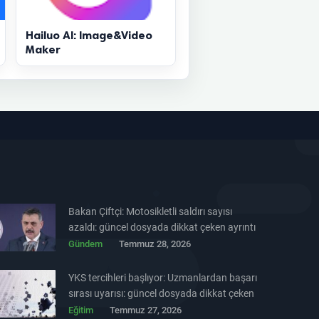
Hailuo Al: Image&Video
Maker
Bakan Çiftçi: Motosikletli saldırı sayısı
azaldı: güncel dosyada dikkat çeken ayrıntı
Gündem
Temmuz 28, 2026
YKS tercihleri başlıyor: Uzmanlardan başarı
sırası uyarısı: güncel dosyada dikkat çeken
ayrıntı
Eğitim
Temmuz 27, 2026