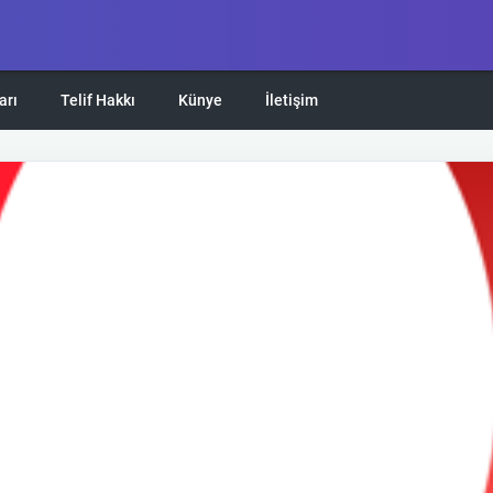
arı
Telif Hakkı
Künye
İletişim