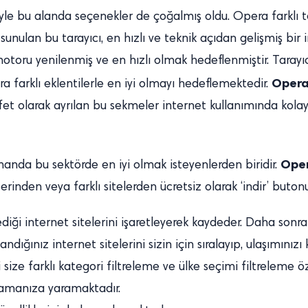
yle bu alanda seçenekler de çoğalmış oldu. Opera farklı te
z sunulan bu tarayıcı, en hızlı ve teknik açıdan gelişmiş bir i
otoru yenilenmiş ve en hızlı olmak hedeflenmiştir. Tarayıcı
Opera
ra farklı eklentilerle en iyi olmayı hedeflemektedir.
şfet olarak ayrılan bu sekmeler internet kullanımında kola
Oper
amanda bu sektörde en iyi olmak isteyenlerden biridir.
erinden veya farklı sitelerden ücretsiz olarak ‘indir’ butonu
diği internet sitelerini işaretleyerek kaydeder. Daha sonr
andığınız internet sitelerini sizin için sıralayıp, ulaşımınızı
 size farklı kategori filtreleme ve ülke seçimi filtreleme 
ğlamanıza yaramaktadır.