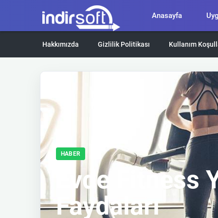
Anasayfa
Uy
Hakkımızda
Gizlilik Politikası
Kullanım Koşull
HABER
Evde Fitness
Faydaları