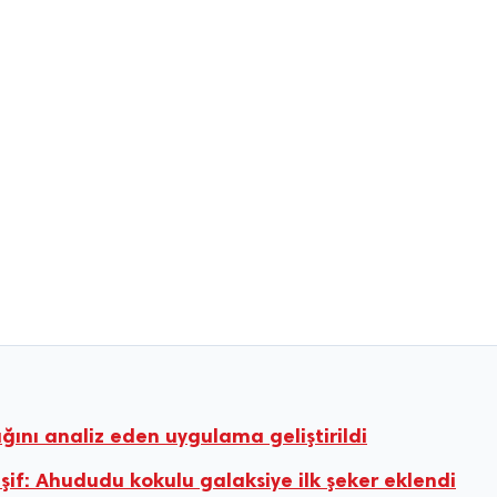
ğını analiz eden uygulama geliştirildi
if: Ahududu kokulu galaksiye ilk şeker eklendi