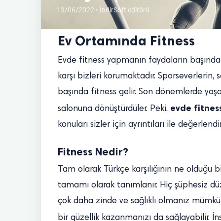
13/06/2022 • İndirSoft editörü
Ev Ortamında Fitness
Evde fitness yapmanın faydaların başında ö
karşı bizleri korumaktadır. Sporseverlerin, 
başında fitness gelir. Son dönemlerde yaşan
evde fitnes
salonuna dönüştürdüler. Peki,
konuları sizler için ayrıntıları ile değerle
Fitness Nedir?
Tam olarak Türkçe karşılığının ne olduğu 
tamamı olarak tanımlanır. Hiç şüphesiz düz
çok daha zinde ve sağlıklı olmanız mümkün
bir güzellik kazanmanızı da sağlayabilir. İn