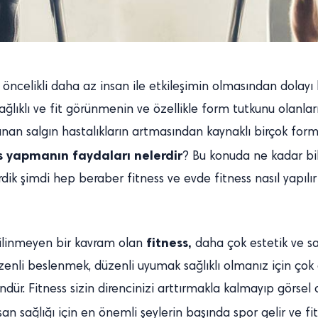
ncelikli daha az insan ile etkileşimin olmasından dolayı 
sağlıklı ve fit görünmenin ve özellikle form tutkunu olanları
an salgın hastalıkların artmasından kaynaklı birçok form d
s yapmanın faydaları nelerdir
? Bu konuda ne kadar bil
ndirdik şimdi hep beraber fitness ve evde fitness nasıl yapı
fitness,
bilinmeyen bir kavram olan
daha çok estetik ve sa
enli beslenmek, düzenli uyumak sağlıklı olmanız için çok ön
dür. Fitness sizin direncinizi arttırmakla kalmayıp görse
san sağlığı için en önemli şeylerin başında spor gelir ve f