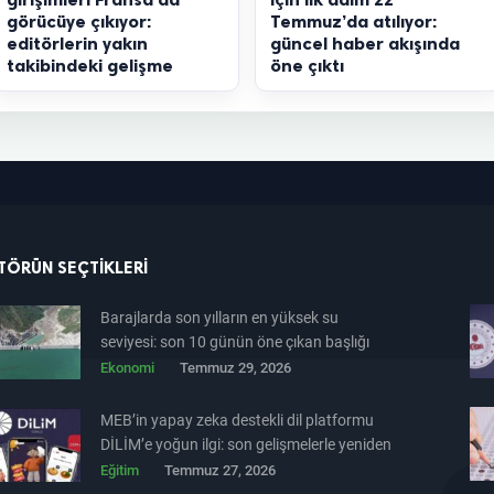
görücüye çıkıyor:
Temmuz’da atılıyor:
editörlerin yakın
güncel haber akışında
takibindeki gelişme
öne çıktı
TÖRÜN SEÇTIKLERI
Barajlarda son yılların en yüksek su
seviyesi: son 10 günün öne çıkan başlığı
Ekonomi
Temmuz 29, 2026
MEB’in yapay zeka destekli dil platformu
DİLİM’e yoğun ilgi: son gelişmelerle yeniden
gündemde
Eğitim
Temmuz 27, 2026