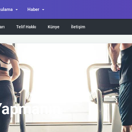
gulama
Haber
arı
Telif Hakkı
Künye
İletişim
 Yapmanın