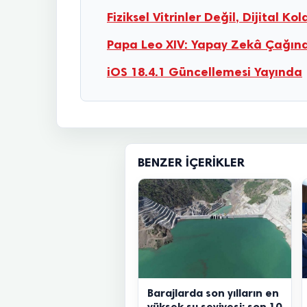
Fiziksel Vitrinler Değil, Dijital K
Papa Leo XIV: Yapay Zekâ Çağında
iOS 18.4.1 Güncellemesi Yayında
BENZER İÇERIKLER
Barajlarda son yılların en
yüksek su seviyesi: son 10