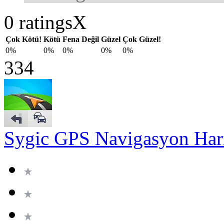
0 ratings
X
Çok Kötü!
Kötü
Fena Değil
Güzel
Çok Güzel!
0%
0%
0%
0%
0%
334
Sygic GPS Navigasyon Hari