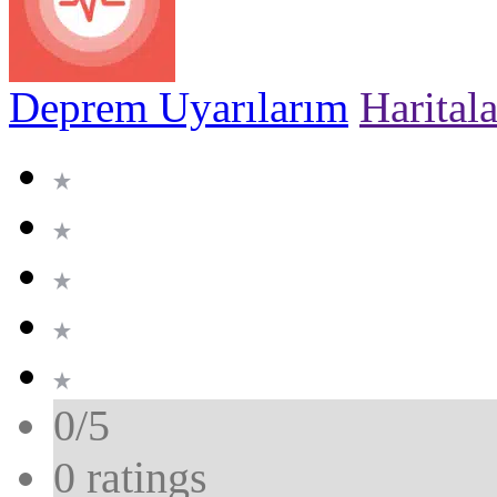
Deprem Uyarılarım
Harital
0/5
0
ratings