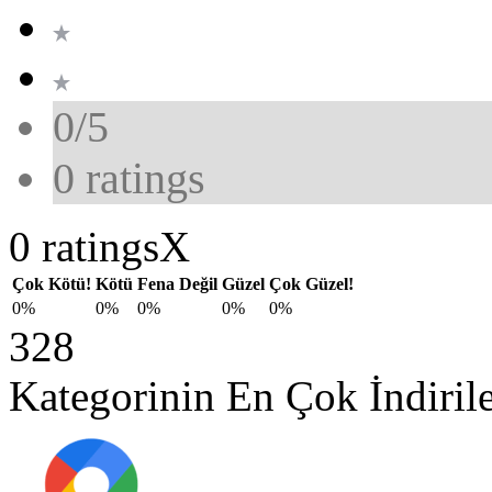
0/5
0
ratings
0 ratings
X
Çok Kötü!
Kötü
Fena Değil
Güzel
Çok Güzel!
0%
0%
0%
0%
0%
328
Kategorinin En Çok İndirile