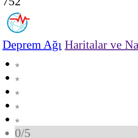
752
Deprem Ağı
Haritalar ve N
0/5