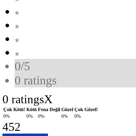
0/5
0
ratings
0 ratings
X
Çok Kötü!
Kötü
Fena Değil
Güzel
Çok Güzel!
0%
0%
0%
0%
0%
452