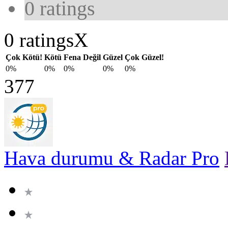
0
ratings
0 ratings
X
Çok Kötü!
Kötü
Fena Değil
Güzel
Çok Güzel!
0%
0%
0%
0%
0%
377
Hava durumu & Radar Pro