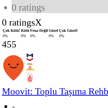
0
ratings
0 ratings
X
Çok Kötü!
Kötü
Fena Değil
Güzel
Çok Güzel!
0%
0%
0%
0%
0%
455
Moovit: Toplu Taşıma Rehb