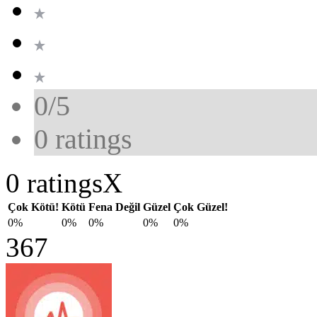
0/5
0
ratings
0 ratings
X
Çok Kötü!
Kötü
Fena Değil
Güzel
Çok Güzel!
0%
0%
0%
0%
0%
367