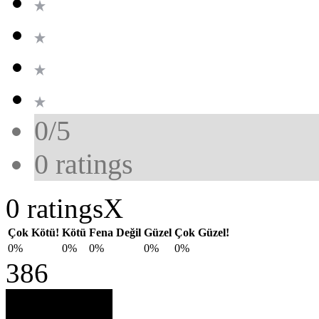
0/5
0
ratings
0 ratings
X
Çok Kötü!
Kötü
Fena Değil
Güzel
Çok Güzel!
0%
0%
0%
0%
0%
386