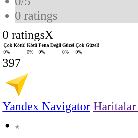
0/5
0
ratings
0 ratings
X
Çok Kötü!
Kötü
Fena Değil
Güzel
Çok Güzel!
0%
0%
0%
0%
0%
397
Yandex Navigator
Haritala