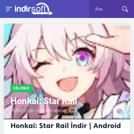
EĞLENCE
Honkai: Star Rail
19/02/2026 • İndirSoft editörü
Honkai: Star Rail İndir | Android