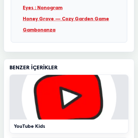
Eyes : Nonogram
Honey Grove — Cozy Garden Game
Gambonanza
BENZER İÇERIKLER
YouTube Kids