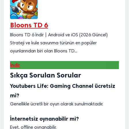
Bloons TD 6
Bloons TD 6 İndir | Android ve iOS (2026 Güncel)
Strateji ve kule savunma türünün en popüler
oyunlarından biri olan Bloons TD...
İndir
Sıkça Sorulan Sorular
Youtubers Life: Gaming Channel ücretsiz
mi?
Genellikle ücretli bir oyun olarak sunulmaktadır.
İnternetsiz oynanabilir mi?
Evet, offline oynanabilir.