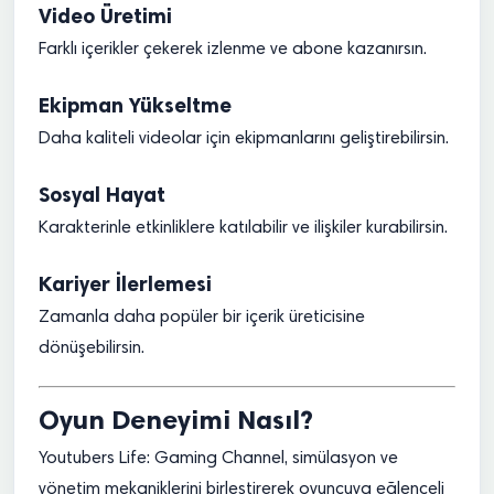
Video Üretimi
Farklı içerikler çekerek izlenme ve abone kazanırsın.
Ekipman Yükseltme
Daha kaliteli videolar için ekipmanlarını geliştirebilirsin.
Sosyal Hayat
Karakterinle etkinliklere katılabilir ve ilişkiler kurabilirsin.
Kariyer İlerlemesi
Zamanla daha popüler bir içerik üreticisine
dönüşebilirsin.
Oyun Deneyimi Nasıl?
Youtubers Life: Gaming Channel, simülasyon ve
yönetim mekaniklerini birleştirerek oyuncuya eğlenceli