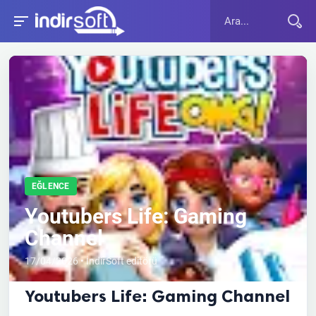
EĞLENCE
Youtubers Life: Gaming
Channel
17/04/2026 • İndirSoft editörü
Youtubers Life: Gaming Channel