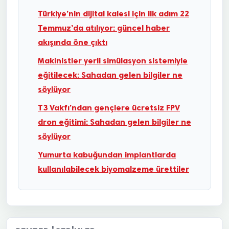
Türkiye’nin dijital kalesi için ilk adım 22
Temmuz’da atılıyor: güncel haber
akışında öne çıktı
Makinistler yerli simülasyon sistemiyle
eğitilecek: Sahadan gelen bilgiler ne
söylüyor
T3 Vakfı’ndan gençlere ücretsiz FPV
dron eğitimi: Sahadan gelen bilgiler ne
söylüyor
Yumurta kabuğundan implantlarda
kullanılabilecek biyomalzeme ürettiler