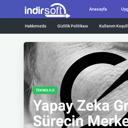
Anasayfa
Uy
Hakkımızda
Gizlilik Politikası
Kullanım Koşull
TEKNOLOJI
Yapay Zeka G
Sürecin Merke