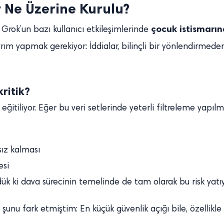
 Ne Üzerine Kurulu?
çocuk istismarın
rok’un bazı kullanıcı etkileşimlerinde
yrım yapmak gerekiyor: İddialar, bilinçli bir yönlendirmed
ritik?
 eğitiliyor. Eğer bu veri setlerinde yeterli filtreleme yapıl
sız kalması
esi
k ki dava sürecinin temelinde de tam olarak bu risk yatıy
unu fark etmiştim: En küçük güvenlik açığı bile, özellikle