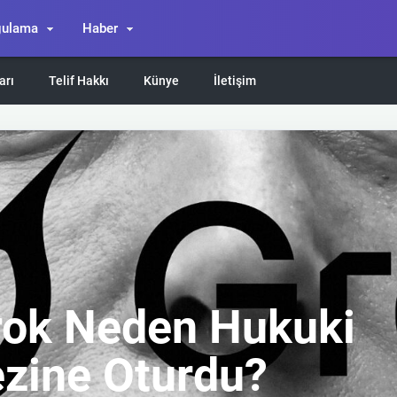
gulama
Haber
arı
Telif Hakkı
Künye
İletişim
rok Neden Hukuki
zine Oturdu?