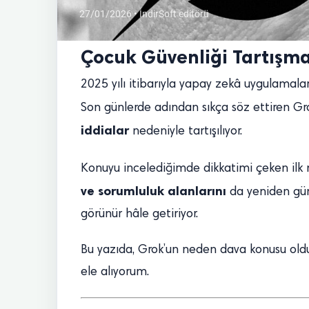
27/01/2026 • İndirSoft editörü
Çocuk Güvenliği Tartışma
2025 yılı itibarıyla yapay zekâ uygulamalar
Son günlerde adından sıkça söz ettiren Gro
iddialar
nedeniyle tartışılıyor.
Konuyu incelediğimde dikkatimi çeken ilk n
ve sorumluluk alanlarını
da yeniden gün
görünür hâle getiriyor.
Bu yazıda, Grok’un neden dava konusu olduğ
ele alıyorum.