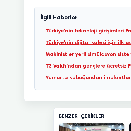
İlgili Haberler
Türkiye’nin teknoloji girişimleri 
Türkiye’nin dijital kalesi için il
Makinistler yerli simülasyon sist
T3 Vakfı’ndan gençlere ücretsiz F
Yumurta kabuğundan implantlarda
BENZER İÇERIKLER