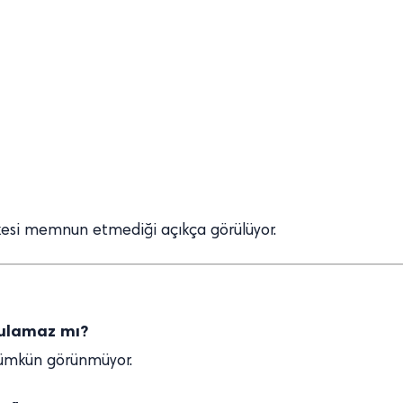
rkesi memnun etmediği açıkça görülüyor.
rulamaz mı?
mümkün görünmüyor.