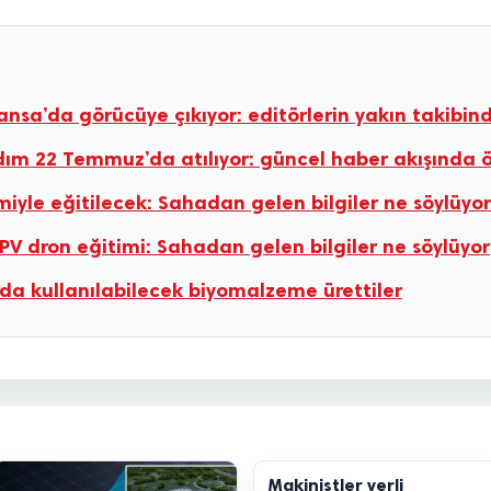
Fransa’da görücüye çıkıyor: editörlerin yakın takibin
k adım 22 Temmuz’da atılıyor: güncel haber akışında ö
emiyle eğitilecek: Sahadan gelen bilgiler ne söylüyor
PV dron eğitimi: Sahadan gelen bilgiler ne söylüyor
 kullanılabilecek biyomalzeme ürettiler
Makinistler yerli