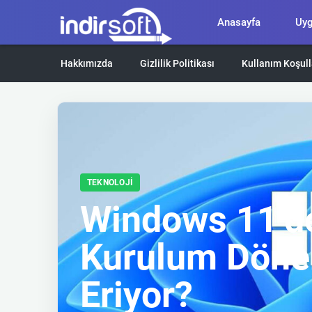
Anasayfa
Uy
Hakkımızda
Gizlilik Politikası
Kullanım Koşull
TEKNOLOJI
Windows 11’de
Kurulum Döne
Eriyor?