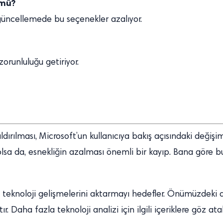
 mü?
 güncellemede bu seçenekler azalıyor.
zorunluluğu getiriyor.
dırılması, Microsoft’un kullanıcıya bakış açısındaki değiş
lsa da, esnekliğin azalması önemli bir kayıp. Bana göre bu k
cel teknoloji gelişmelerini aktarmayı hedefler. Önümüzd
. Daha fazla teknoloji analizi için ilgili içeriklere göz atabi