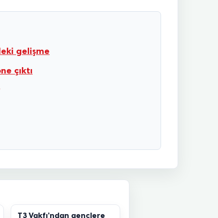
deki gelişme
ne çıktı
T3 Vakfı’ndan gençlere