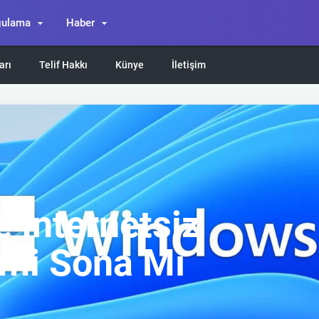
gulama
Haber
arı
Telif Hakkı
Künye
İletişim
 İnternetsiz
mi Sona Mı