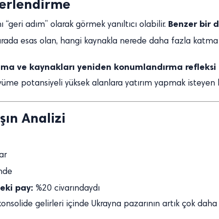
ğerlendirme
Benzer bir
ı “geri adım” olarak görmek yanıltıcı olabilir.
rada esas olan, hangi kaynakla nerede daha fazla katma d
kuma ve kaynakları yeniden konumlandırma refleksi
üme potansiyeli yüksek alanlara yatırım yapmak isteyen bi
şın Analizi
ar
nde
deki pay:
%20 civarındaydı
 konsolide gelirleri içinde Ukrayna pazarının artık çok daha s