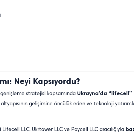
i
ımı: Neyi Kapsıyordu?
Ukrayna’da “lifecell”
sı genişleme stratejisi kapsamında
G altyapısının gelişimine öncülük eden ve teknoloji yatırım
baz
eri Lifecell LLC, Ukrtower LLC ve Paycell LLC aracılığıyla