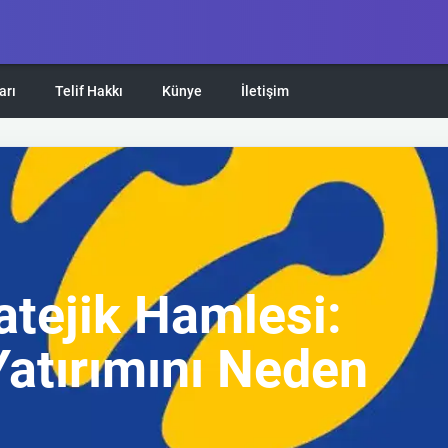
arı
Telif Hakkı
Künye
İletişim
ratejik Hamlesi:
Yatırımını Neden