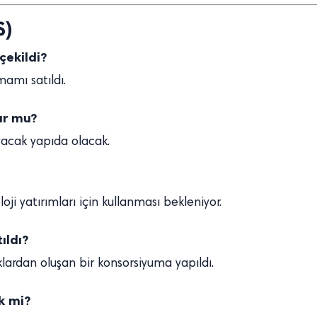
S)
çekildi?
mamı satıldı.
lur mu?
ayacak yapıda olacak.
oloji yatırımları için kullanması bekleniyor.
ıldı?
aklardan oluşan bir konsorsiyuma yapıldı.
ek mi?