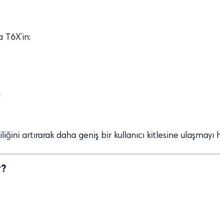
 T6X’in:
ı
iğini artırarak daha geniş bir kullanıcı kitlesine ulaşmayı h
r?