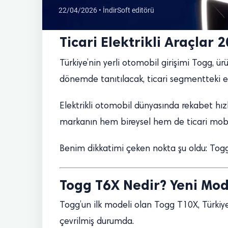
22/04/2026 • İndirSoft editörü
Ticari Elektrikli Araçlar 
Türkiye’nin yerli otomobil girişimi Togg, 
dönemde tanıtılacak, ticari segmentteki elek
Elektrikli otomobil dünyasında rekabet hı
markanın hem bireysel hem de ticari mobili
Benim dikkatimi çeken nokta şu oldu: Togg a
Togg T6X Nedir? Yeni Mod
Togg’un ilk modeli olan Togg T10X, Türkiy
çevrilmiş durumda.