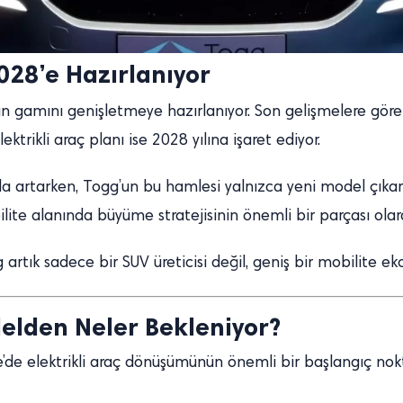
2028’e Hazırlanıyor
ürün gamını genişletmeye hazırlanıyor. Son gelişmelere gö
trikli araç planı ise 2028 yılına işaret ediyor.
zla artarken, Togg’un bu hamlesi yalnızca yeni model çık
te alanında büyüme stratejisinin önemli bir parçası olara
rtık sadece bir SUV üreticisi değil, geniş bir mobilite eko
elden Neler Bekleniyor?
e’de elektrikli araç dönüşümünün önemli bir başlangıç nok