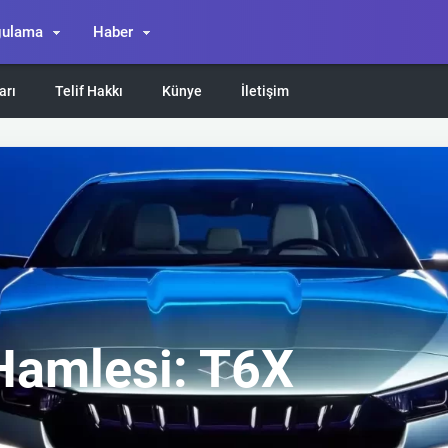
gulama
Haber
arı
Telif Hakkı
Künye
İletişim
Hamlesi: T6X