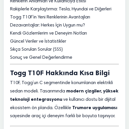
Renklerin Anlamları ve Kullanıcıya Etkisi
Rakiplerle Karşılaştırma: Tesla, Hyundai ve Diğerleri
Togg T10F’in Yeni Renklerinin Avantajları
Dezavantajlar: Herkes İçin Uygun mu?
Kendi Gözlemlerim ve Deneyim Notları
Güncel Veriler ve İstatistikler
Sıkça Sorulan Sorular (SSS)
Sonuç ve Genel Değerlendirme
Togg T10F Hakkında Kısa Bilgi
T10F, Togg’un C segmentinde konumlanan elektrikli
modern çizgiler, yüksek
sedan modeli. Tasarımında
teknoloji entegrasyonu
ve kullanıcı dostu bir dijital
Trumore uygulaması
ekosistem ön planda. Özellikle
sayesinde araç içi deneyim farklı bir boyuta taşınıyor.