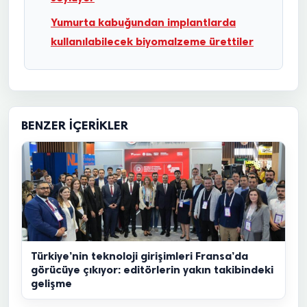
Yumurta kabuğundan implantlarda
kullanılabilecek biyomalzeme ürettiler
BENZER İÇERIKLER
Türkiye’nin teknoloji girişimleri Fransa’da
görücüye çıkıyor: editörlerin yakın takibindeki
gelişme