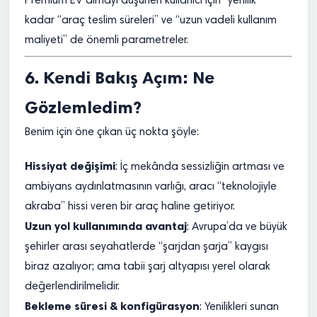
Premium EV almayı düşünen kullanıcı için “yenilik”
kadar “araç teslim süreleri” ve “uzun vadeli kullanım
maliyeti” de önemli parametreler.
6. Kendi Bakış Açım: Ne
Gözlemledim?
Benim için öne çıkan üç nokta şöyle:
Hissiyat değişimi
: İç mekânda sessizliğin artması ve
ambiyans aydınlatmasının varlığı, aracı “teknolojiyle
akraba” hissi veren bir araç haline getiriyor.
Uzun yol kullanımında avantaj
: Avrupa’da ve büyük
şehirler arası seyahatlerde “şarjdan şarja” kaygısı
biraz azalıyor; ama tabii şarj altyapısı yerel olarak
değerlendirilmelidir.
Bekleme süresi & konfigürasyon
: Yenilikleri sunan