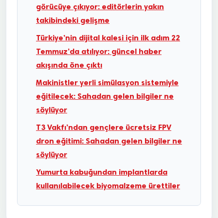
görücüye çıkıyor: editörlerin yakın
takibindeki gelişme
Türkiye’nin dijital kalesi için ilk adım 22
Temmuz’da atılıyor: güncel haber
akışında öne çıktı
Makinistler yerli simülasyon sistemiyle
eğitilecek: Sahadan gelen bilgiler ne
söylüyor
T3 Vakfı’ndan gençlere ücretsiz FPV
dron eğitimi: Sahadan gelen bilgiler ne
söylüyor
Yumurta kabuğundan implantlarda
kullanılabilecek biyomalzeme ürettiler