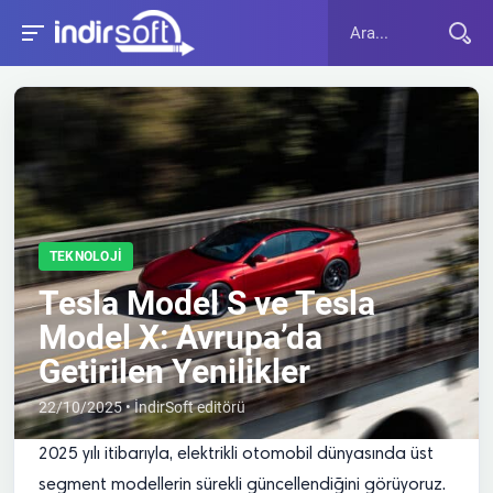
TEKNOLOJI
Tesla Model S ve Tesla
Model X: Avrupa’da
Getirilen Yenilikler
22/10/2025 • İndirSoft editörü
2025 yılı itibarıyla, elektrikli otomobil dünyasında üst
segment modellerin sürekli güncellendiğini görüyoruz.