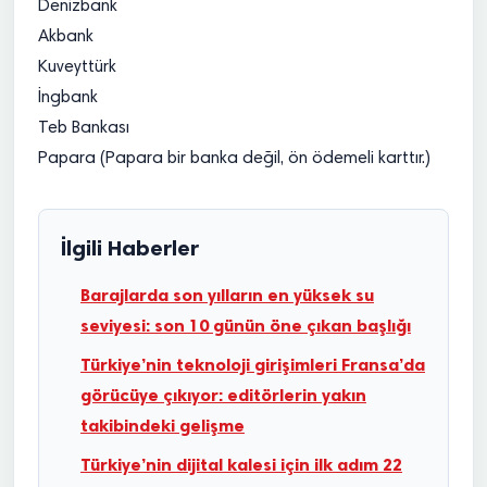
Denizbank
Akbank
Kuveyttürk
İngbank
Teb Bankası
Papara (Papara bir banka değil, ön ödemeli karttır.)
İlgili Haberler
Barajlarda son yılların en yüksek su
seviyesi: son 10 günün öne çıkan başlığı
Türkiye’nin teknoloji girişimleri Fransa’da
görücüye çıkıyor: editörlerin yakın
takibindeki gelişme
Türkiye’nin dijital kalesi için ilk adım 22