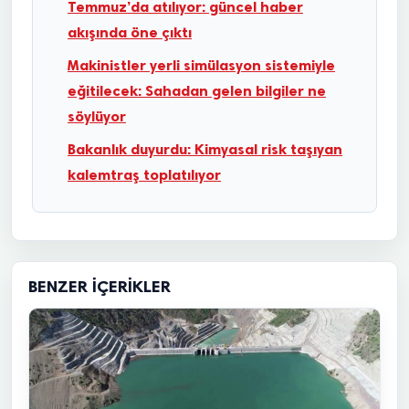
Temmuz’da atılıyor: güncel haber
akışında öne çıktı
Makinistler yerli simülasyon sistemiyle
eğitilecek: Sahadan gelen bilgiler ne
söylüyor
Bakanlık duyurdu: Kimyasal risk taşıyan
kalemtraş toplatılıyor
BENZER İÇERIKLER