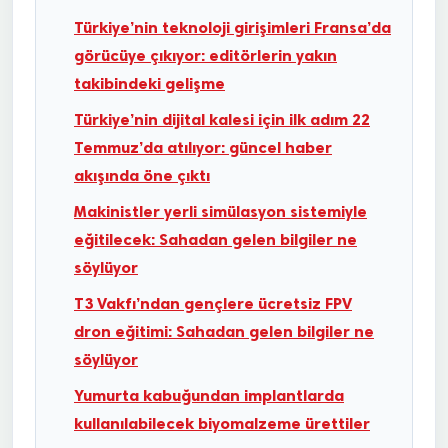
Türkiye’nin teknoloji girişimleri Fransa’da
görücüye çıkıyor: editörlerin yakın
takibindeki gelişme
Türkiye’nin dijital kalesi için ilk adım 22
Temmuz’da atılıyor: güncel haber
akışında öne çıktı
Makinistler yerli simülasyon sistemiyle
eğitilecek: Sahadan gelen bilgiler ne
söylüyor
T3 Vakfı’ndan gençlere ücretsiz FPV
dron eğitimi: Sahadan gelen bilgiler ne
söylüyor
Yumurta kabuğundan implantlarda
kullanılabilecek biyomalzeme ürettiler