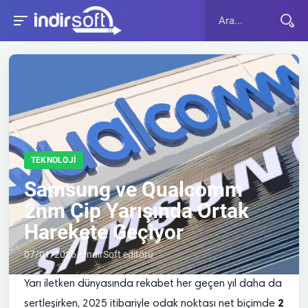
TEKNOLOJI
Samsung ve Qualcomm
2nm Çip Yarışında Ortak
Harekete Geçiyor
07/01/2026 • İndirSoft editörü
Yarı iletken dünyasında rekabet her geçen yıl daha da
2
sertleşirken, 2025 itibariyle odak noktası net biçimde