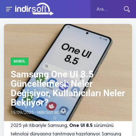
MOBIL
Samsung One UI 8.5
Güncellemesi: Neler
Değişiyor, Kullanıcıları Neler
Bekliyor?
19/09/2025 • İndirSoft editörü
One UI 8.5
2025 yılı itibariyle Samsung,
sürümünü
teknoloji dünyasına tanıtmaya hazırlanıyor. Samsung