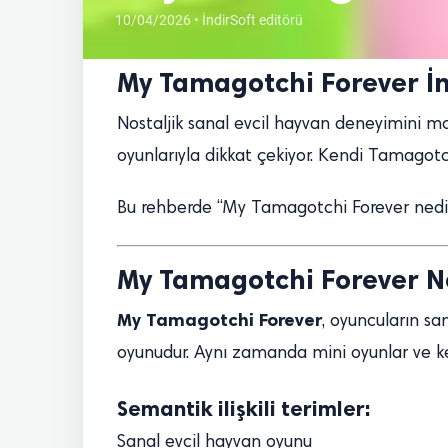
10/04/2026 • İndirSoft editörü
My Tamagotchi Forever İn
Nostaljik sanal evcil hayvan deneyimini 
oyunlarıyla dikkat çekiyor. Kendi Tamagotc
Bu rehberde “My Tamagotchi Forever nedir, n
My Tamagotchi Forever N
My Tamagotchi Forever
, oyuncuların sa
oyunudur. Aynı zamanda mini oyunlar ve keşi
Semantik ilişkili terimler:
Sanal evcil hayvan oyunu