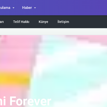
gulama
Haber
arı
Telif Hakkı
Künye
İletişim
i Forever