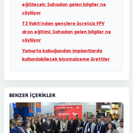
eğitilecek: Sahadan gelen bilgiler ne
söylüyor
T3 Vakfı’ndan gençlere ücretsiz FPV
dron eğitimi: Sahadan gelen bilgiler ne
söylüyor
Yumurta kabuğundan implantlarda
kullanılabilecek biyomalzeme ürettiler
BENZER İÇERIKLER