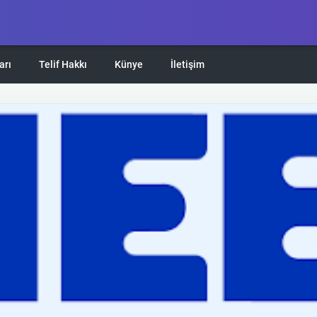
arı
Telif Hakkı
Künye
İletişim