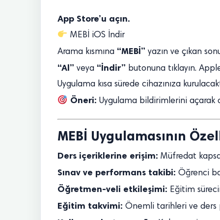
App Store’u açın.
MEBİ iOS İndir
“MEBİ”
Arama kısmına
yazın ve çıkan sonu
“Al”
“İndir”
veya
butonuna tıklayın. Apple 
Uygulama kısa sürede cihazınıza kurulacakt
Öneri:
Uygulama bildirimlerini açarak d
MEBİ Uygulamasının Özell
Ders içeriklerine erişim:
Müfredat kapsa
Sınav ve performans takibi:
Öğrenci başa
Öğretmen-veli etkileşimi:
Eğitim sürecin
Eğitim takvimi:
Önemli tarihleri ve ders 