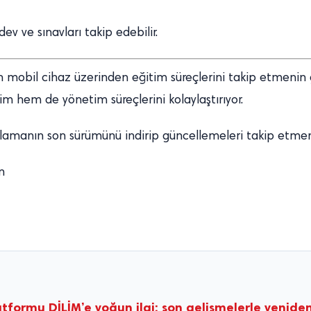
ev ve sınavları takip edebilir.
in mobil cihaz üzerinden eğitim süreçlerini takip etmenin gü
tim hem de yönetim süreçlerini kolaylaştırıyor.
lamanın son sürümünü indirip güncellemeleri takip etmeniz
n
latformu DİLİM’e yoğun ilgi: son gelişmelerle yeni