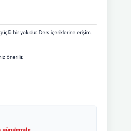
çlü bir yoludur. Ders içeriklerine erişim,
 önerilir.
den gündemde