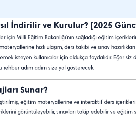
ıl İndirilir ve Kurulur? [2025 Gün
ler için Milli Eğitim Bakanlığı’nın sağladığı eğitim içerikler
teryallerine hızlı ulaşım, ders takibi ve sınav hazırlıklar
lemek isteyen kullanıcılar için oldukça faydalıdır. Eğer siz
u rehber adım adım size yol gösterecek.
jları Sunar?
iştirilmiş, eğitim materyallerine ve interaktif ders içerikl
iklerini görüntüleyebilir, sınavları takip edebilir ve eğitim