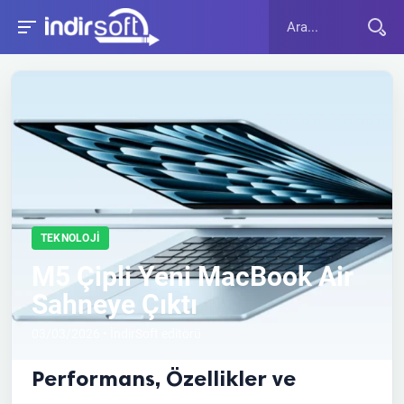
TEKNOLOJI
M5 Çipli Yeni MacBook Air
Sahneye Çıktı
03/03/2026 • İndirSoft editörü
Performans, Özellikler ve