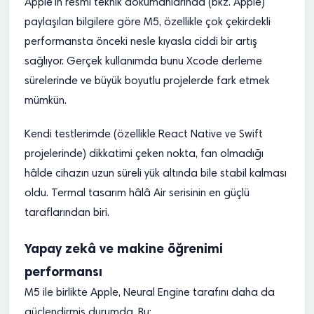
Apple’ın resmi teknik dökümanlarında (bkz. Apple)
paylaşılan bilgilere göre M5, özellikle çok çekirdekli
performansta önceki nesle kıyasla ciddi bir artış
sağlıyor. Gerçek kullanımda bunu Xcode derleme
sürelerinde ve büyük boyutlu projelerde fark etmek
mümkün.
Kendi testlerimde (özellikle React Native ve Swift
projelerinde) dikkatimi çeken nokta, fan olmadığı
hâlde cihazın uzun süreli yük altında bile stabil kalması
oldu. Termal tasarım hâlâ Air serisinin en güçlü
taraflarından biri.
Yapay zekâ ve makine öğrenimi
performansı
M5 ile birlikte Apple, Neural Engine tarafını daha da
güçlendirmiş durumda. Bu: