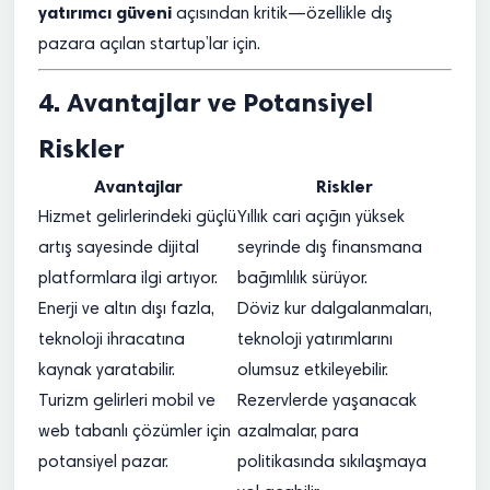
yatırımcı güveni
açısından kritik—özellikle dış
pazara açılan startup’lar için.
4. Avantajlar ve Potansiyel
Riskler
Avantajlar
Riskler
Hizmet gelirlerindeki güçlü
Yıllık cari açığın yüksek
artış sayesinde dijital
seyrinde dış finansmana
platformlara ilgi artıyor.
bağımlılık sürüyor.
Enerji ve altın dışı fazla,
Döviz kur dalgalanmaları,
teknoloji ihracatına
teknoloji yatırımlarını
kaynak yaratabilir.
olumsuz etkileyebilir.
Turizm gelirleri mobil ve
Rezervlerde yaşanacak
web tabanlı çözümler için
azalmalar, para
potansiyel pazar.
politikasında sıkılaşmaya