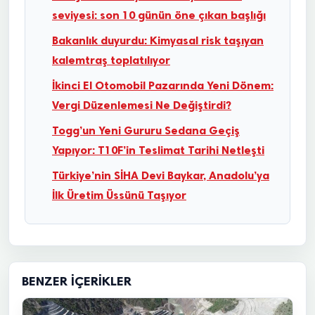
seviyesi: son 10 günün öne çıkan başlığı
Bakanlık duyurdu: Kimyasal risk taşıyan
kalemtraş toplatılıyor
İkinci El Otomobil Pazarında Yeni Dönem:
Vergi Düzenlemesi Ne Değiştirdi?
Togg’un Yeni Gururu Sedana Geçiş
Yapıyor: T10F’in Teslimat Tarihi Netleşti
Türkiye’nin SİHA Devi Baykar, Anadolu’ya
İlk Üretim Üssünü Taşıyor
BENZER İÇERIKLER