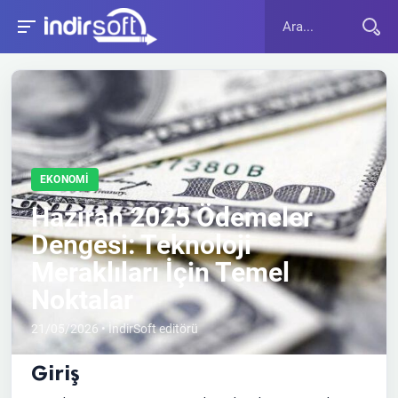
EKONOMI
Haziran 2025 Ödemeler
Dengesi: Teknoloji
Meraklıları İçin Temel
Noktalar
21/05/2026 • İndirSoft editörü
Giriş