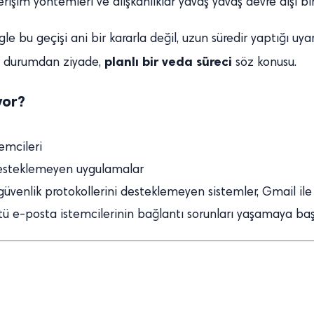
şim yöntemleri ve alışkanlıklar yavaş yavaş devre dışı bıra
e bu geçişi ani bir kararla değil, uzun süredir yaptığı uy
planlı bir veda süreci
bir durumdan ziyade,
söz konusu.
yor?
emcileri
desteklemeyen uygulamalar
üvenlik protokollerini desteklemeyen sistemler, Gmail ile
 e-posta istemcilerinin bağlantı sorunları yaşamaya başla