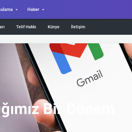
gulama
Haber
arı
Telif Hakkı
Künye
İletişim
tığımız Bir Dönem