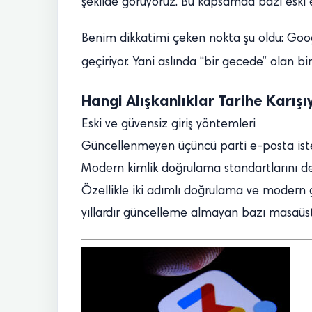
şekilde görüyoruz. Bu kapsamda bazı eski eri
Benim dikkatimi çeken nokta şu oldu: Googl
geçiriyor. Yani aslında “bir gecede” olan 
Hangi Alışkanlıklar Tarihe Karışı
Eski ve güvensiz giriş yöntemleri
Güncellenmeyen üçüncü parti e-posta ist
Modern kimlik doğrulama standartlarını 
Özellikle iki adımlı doğrulama ve modern g
yıllardır güncelleme almayan bazı masaüstü