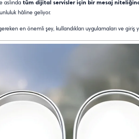
tüm dijital servisler için bir mesaj niteliği
de aslında
unluluk hâline geliyor.
gereken en önemli şey, kullandıkları uygulamaları ve giri