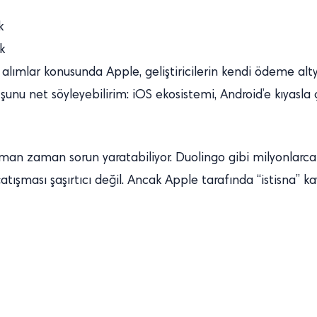
k
k
 alımlar konusunda Apple, geliştiricilerin kendi ödeme alt
şunu net söyleyebilirim: iOS ekosistemi, Android’e kıyasla 
 zaman zaman sorun yaratabiliyor. Duolingo gibi milyonlarca 
tışması şaşırtıcı değil. Ancak Apple tarafında “istisna” k