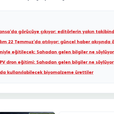
Fransa’da görücüye çıkıyor: editörlerin yakın takibin
k adım 22 Temmuz’da atılıyor: güncel haber akışında ö
emiyle eğitilecek: Sahadan gelen bilgiler ne söylüyor
PV dron eğitimi: Sahadan gelen bilgiler ne söylüyor
 kullanılabilecek biyomalzeme ürettiler