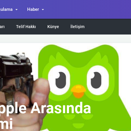
gulama
Haber
arı
Telif Hakkı
Künye
İletişim
Apple Arasında
imi