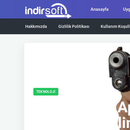
Anasayfa
Uy
Hakkımızda
Gizlilik Politikası
Kullanım Koşull
TEKNOLOJI
Duolingo ile 
Kurallar Geril