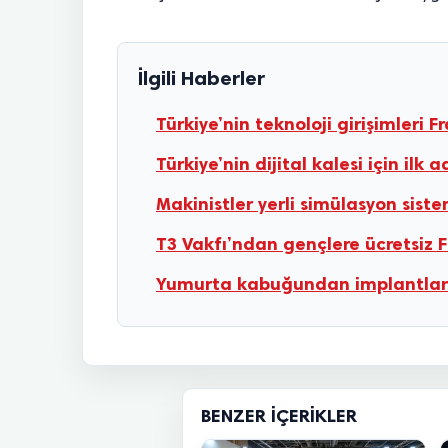
İlgili Haberler
Türkiye’nin teknoloji girişimleri 
Türkiye’nin dijital kalesi için il
Makinistler yerli simülasyon sist
T3 Vakfı’ndan gençlere ücretsiz F
Yumurta kabuğundan implantlarda
BENZER İÇERIKLER