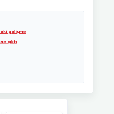
deki gelişme
ne çıktı