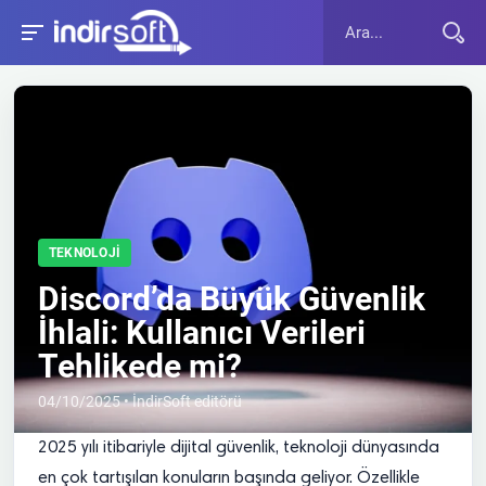
TEKNOLOJI
Discord’da Büyük Güvenlik
İhlali: Kullanıcı Verileri
Tehlikede mi?
04/10/2025 • İndirSoft editörü
2025 yılı itibariyle dijital güvenlik, teknoloji dünyasında
en çok tartışılan konuların başında geliyor. Özellikle