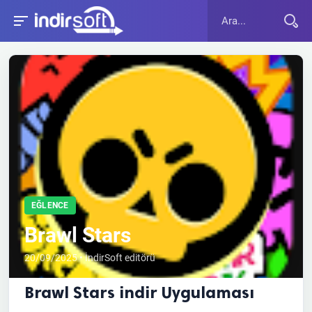
EĞLENCE
Brawl Stars
20/09/2025 • İndirSoft editörü
Brawl Stars indir Uygulaması