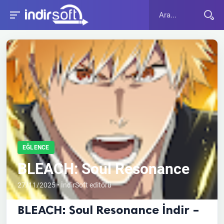
EĞLENCE
BLEACH: Soul Resonance
27/11/2025 • İndirSoft editörü
BLEACH: Soul Resonance İndir –