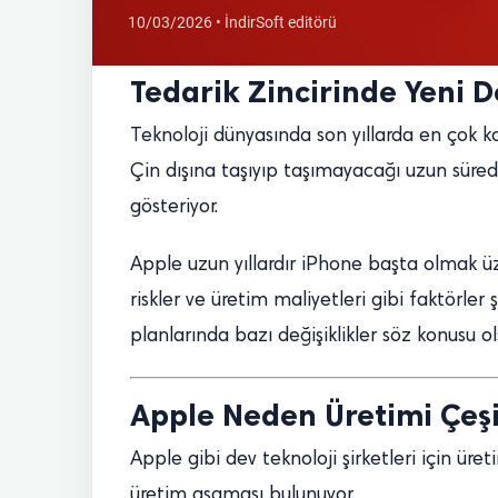
10/03/2026 • İndirSoft editörü
Tedarik Zincirinde Yeni
Teknoloji dünyasında son yıllarda en çok kon
Çin dışına taşıyıp taşımayacağı uzun süredi
gösteriyor.
Apple uzun yıllardır iPhone başta olmak üz
riskler ve üretim maliyetleri gibi faktörle
planlarında bazı değişiklikler söz konusu
Apple Neden Üretimi Çeşi
Apple gibi dev teknoloji şirketleri için üre
üretim aşaması bulunuyor.